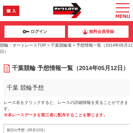
ログイン
無料会員登録
競輪・オートレースTOP
>
千葉競輪場
>
予想情報一覧（2014年05月12
日）
千葉競輪 予想情報一覧（2014年05月12日）
千葉 競輪予想
レース名をクリックすると、レースの詳細情報を見ることができま
す。
※本レースデータを第三者に配布することを禁じます。
初日の予想（05月12日）