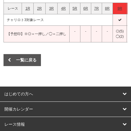
レース
1R
2R
3R
4R
5R
6R
7R
8R
9R
チャリロト3対象レース
-
-
-
-
◎(5)
【予想印】※◎＝一押し／◯＝二押し
◯(2)
一覧に戻る
はじめての方へ
はじめての方へ
開催カレンダー
競輪
レース情報