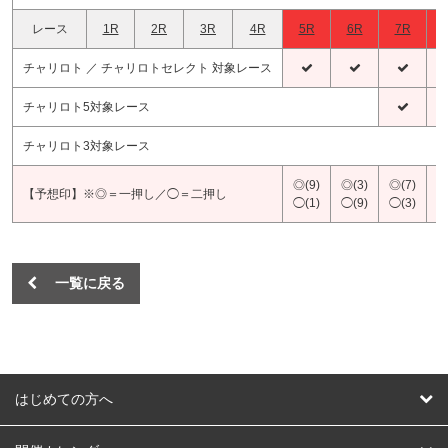
レース
1R
2R
3R
4R
5R
6R
7R
チャリロト ／ チャリロトセレクト 対象レース
チャリロト5対象レース
チャリロト3対象レース
◎(9)
◎(3)
◎(7)
◎
【予想印】※◎＝一押し／◯＝二押し
◯(1)
◯(9)
◯(3)
◯
一覧に戻る
はじめての方へ