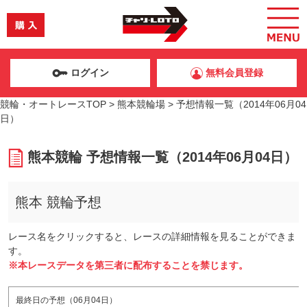
ログイン
無料会員登録
競輪・オートレースTOP
>
熊本競輪場
>
予想情報一覧（2014年06月04
日）
熊本競輪 予想情報一覧（2014年06月04日）
熊本 競輪予想
レース名をクリックすると、レースの詳細情報を見ることができま
す。
※本レースデータを第三者に配布することを禁じます。
最終日の予想（06月04日）