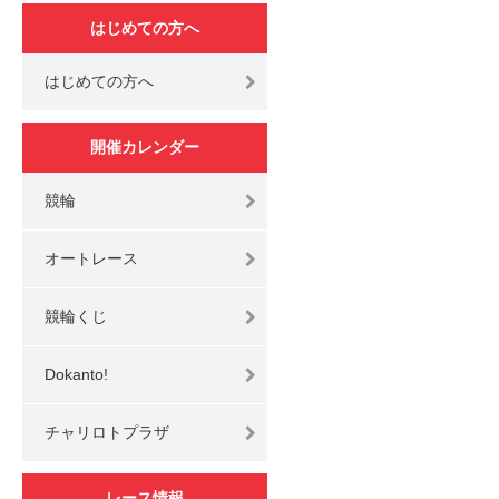
はじめての方へ
はじめての方へ
開催カレンダー
競輪
オートレース
競輪くじ
Dokanto!
チャリロトプラザ
レース情報