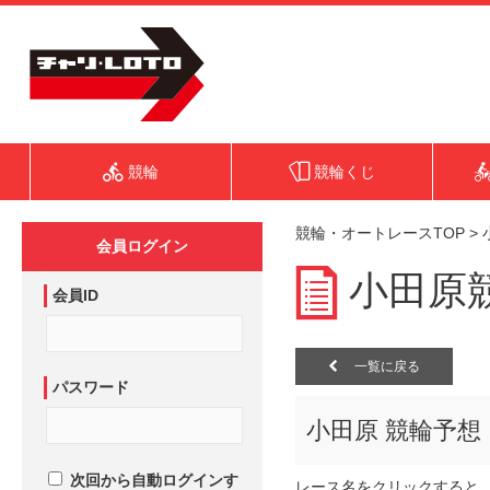
競輪
競輪くじ
競輪・オートレースTOP
>
会員ログイン
小田原競
会員ID
一覧に戻る
パスワード
小田原 競輪予想
次回から自動ログインす
レース名をクリックすると