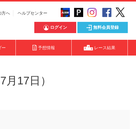
の方へ
ヘルプセンター
ログイン
無料会員登録
ダー
予想情報
レース結果
7月17日）