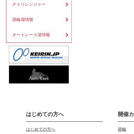
チャリレンジャー
競輪場情報
オートレース場情報
はじめての方へ
開催
はじめての方へ
競輪