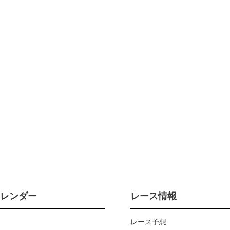
カレンダー
レース情報
レース予想