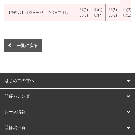
◎(9)
◎(1)
◎(5)
◎(3)
【予想印】※◎＝一押し／◯＝二押し
◯(3)
◯(7)
◯(2)
◯(1)
一覧に戻る
はじめての方へ
はじめての方へ
開催カレンダー
競輪
レース情報
オートレース
レース予想
競輪場一覧