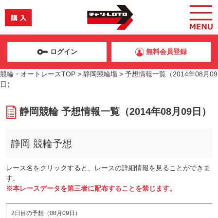
ログイン
無料会員登録
競輪・オートレースTOP
>
静岡競輪場
>
予想情報一覧（2014年08月09
日）
静岡競輪 予想情報一覧（2014年08月09日）
静岡 競輪予想
レース名をクリックすると、レースの詳細情報を見ることができま
す。
※本レースデータを第三者に配布することを禁じます。
2日目の予想（08月09日）