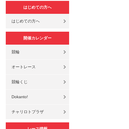
はじめての方へ
はじめての方へ
開催カレンダー
競輪
オートレース
競輪くじ
Dokanto!
チャリロトプラザ
レース情報