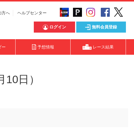
の方へ
ヘルプセンター
ログイン
無料会員登録
ダー
予想情報
レース結果
月10日）