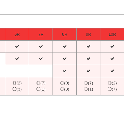
6R
7R
8R
9R
10R
◎(2)
◎(7)
◎(9)
◎(7)
◎(2)
◯(3)
◯(1)
◯(3)
◯(1)
◯(7)