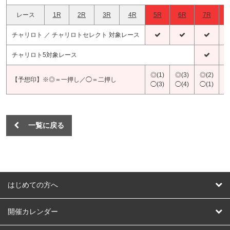
レース
1R
2R
3R
4R
5R
6R
7R
チャリロト ／ チャリロトセレクト 対象レース
チャリロト5対象レース
◎(1)
◎(3)
◎(2)
◎
【予想印】※◎＝一押し／◯＝二押し
◯(3)
◯(4)
◯(1)
◯
一覧に戻る
はじめての方へ
はじめての方へ
開催カレンダー