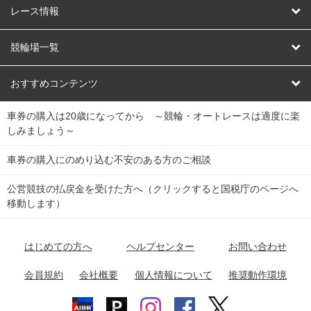
競輪
レース情報
オートレース
レース予想
競輪場一覧
競輪くじ
レース結果
北日本
函館競輪場
青森競輪場
いわき平競輪場
おすすめコンテンツ
車券の購入は20歳になってから ～競輪・オートレースは適度に楽
Dokanto!
キャリーオーバー一覧
関
競輪選手情報
弥彦競輪場
前橋競輪場
取手競輪場
宇都宮競輪場
しみましょう～
東
大宮競輪場
西武園競輪場
京王閣競輪場
立川競輪場
チャリロトプラザ
Perfecta Navi
車券の購入にのめり込む不安のある方のご相談
南
松戸競輪場
千葉競輪場
川崎競輪場
平塚競輪場
公営競技の払戻金を受けた方へ（クリックすると国税庁のページへ
netkeirin
関
移動します）
小田原競輪場
伊東競輪場
静岡競輪場
東
ケイリンガル
中
名古屋競輪場
岐阜競輪場
大垣競輪場
豊橋競輪場
はじめての方へ
ヘルプセンター
お問い合わせ
部
チャリレンジャー
富山競輪場
松阪競輪場
四日市競輪場
会員規約
会社概要
個人情報について
推奨動作環境
競輪場情報
近
福井競輪場
奈良競輪場
向日町競輪場
和歌山競輪場