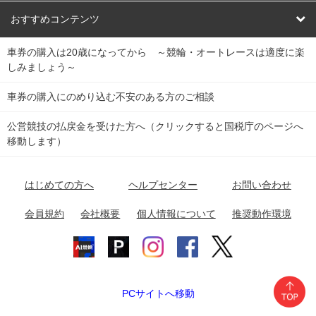
競輪くじ
レース結果
北日本
函館競輪場
青森競輪場
いわき平競輪場
おすすめコンテンツ
車券の購入は20歳になってから ～競輪・オートレースは適度に楽
Dokanto!
キャリーオーバー一覧
関
競輪選手情報
弥彦競輪場
前橋競輪場
取手競輪場
宇都宮競輪場
しみましょう～
東
大宮競輪場
西武園競輪場
京王閣競輪場
立川競輪場
チャリロトプラザ
Perfecta Navi
車券の購入にのめり込む不安のある方のご相談
南
松戸競輪場
千葉競輪場
川崎競輪場
平塚競輪場
公営競技の払戻金を受けた方へ（クリックすると国税庁のページへ
netkeirin
関
移動します）
小田原競輪場
伊東競輪場
静岡競輪場
東
ケイリンガル
中
名古屋競輪場
岐阜競輪場
大垣競輪場
豊橋競輪場
はじめての方へ
ヘルプセンター
お問い合わせ
部
チャリレンジャー
富山競輪場
松阪競輪場
四日市競輪場
会員規約
会社概要
個人情報について
推奨動作環境
競輪場情報
近
福井競輪場
奈良競輪場
向日町競輪場
和歌山競輪場
畿
岸和田競輪場
オートレース場情報
PCサイトへ移動
中国
玉野競輪場
広島競輪場
防府競輪場