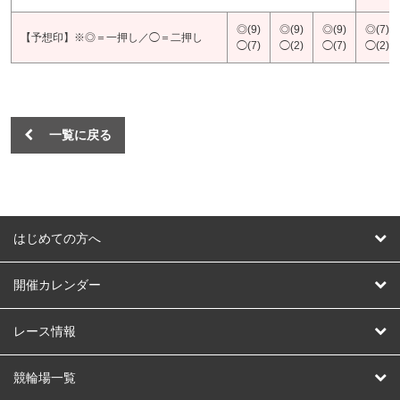
◎(9)
◎(9)
◎(9)
◎(7)
【予想印】※◎＝一押し／◯＝二押し
◯(7)
◯(2)
◯(7)
◯(2)
一覧に戻る
はじめての方へ
はじめての方へ
開催カレンダー
競輪
レース情報
オートレース
レース予想
競輪場一覧