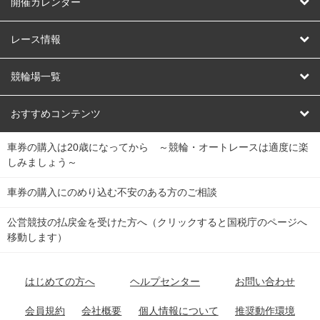
はじめての方へ
開催カレンダー
競輪
レース情報
オートレース
レース予想
競輪場一覧
競輪くじ
レース結果
北日本
函館競輪場
青森競輪場
いわき平競輪場
おすすめコンテンツ
車券の購入は20歳になってから ～競輪・オートレースは適度に楽
Dokanto!
キャリーオーバー一覧
関
競輪選手情報
弥彦競輪場
前橋競輪場
取手競輪場
宇都宮競輪場
しみましょう～
東
大宮競輪場
西武園競輪場
京王閣競輪場
立川競輪場
チャリロトプラザ
Perfecta Navi
車券の購入にのめり込む不安のある方のご相談
南
松戸競輪場
千葉競輪場
川崎競輪場
平塚競輪場
公営競技の払戻金を受けた方へ（クリックすると国税庁のページへ
netkeirin
関
移動します）
小田原競輪場
伊東競輪場
静岡競輪場
東
ケイリンガル
中
名古屋競輪場
岐阜競輪場
大垣競輪場
豊橋競輪場
はじめての方へ
ヘルプセンター
お問い合わせ
部
チャリレンジャー
富山競輪場
松阪競輪場
四日市競輪場
会員規約
会社概要
個人情報について
推奨動作環境