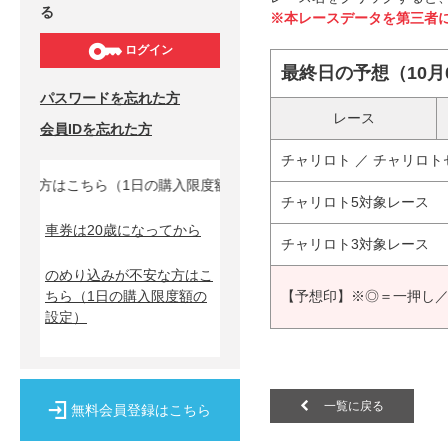
る
※本レースデータを第三者
ログイン
最終日の予想（10月
パスワードを忘れた方
レース
会員IDを忘れた方
チャリロト ／ チャリロト
安な方はこちら（1日の購入限度額の設定）↓
チャリロト5対象レース
車券は20歳になってから
チャリロト3対象レース
のめり込みが不安な方はこ
ちら
（1日の購入限度額の
【予想印】※◎＝一押し
設定）
一覧に戻る
無料会員登録はこちら