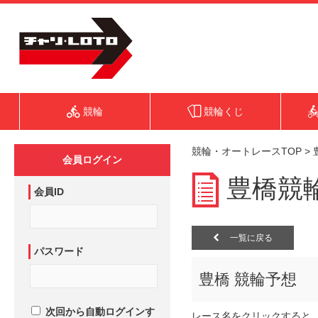
競輪
競輪くじ
競輪・オートレースTOP
>
会員ログイン
豊橋競輪
会員ID
一覧に戻る
パスワード
豊橋 競輪予想
次回から自動ログインす
レース名をクリックすると