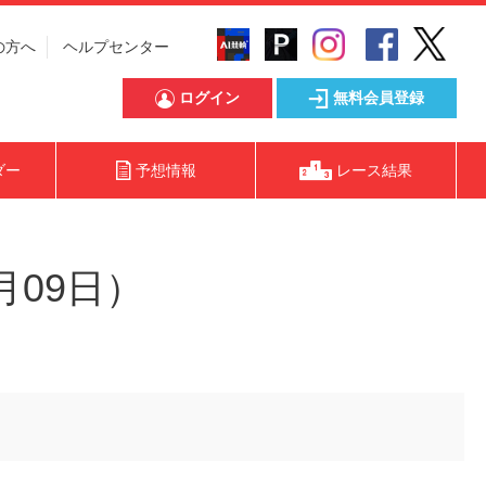
の方へ
ヘルプセンター
ログイン
無料会員登録
ダー
予想情報
レース結果
月09日）