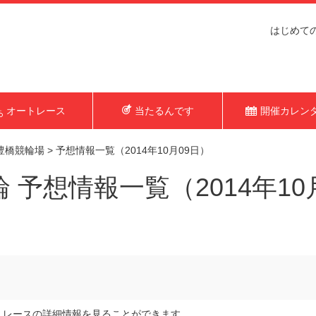
はじめて
オートレース
当たるんです
開催カレン
豊橋競輪場
>
予想情報一覧（2014年10月09日）
 予想情報一覧（2014年10
、レースの詳細情報を見ることができます。