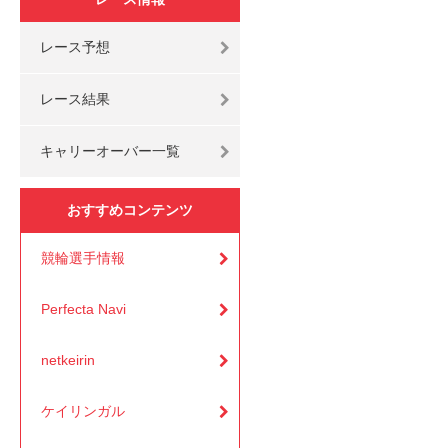
レース予想
レース結果
キャリーオーバー一覧
おすすめコンテンツ
競輪選手情報
Perfecta Navi
netkeirin
ケイリンガル