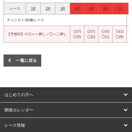
レース
1R
2R
3R
4R
5R
6R
7R
チャリロト3対象レース
◎(7)
◎(7)
◎(5)
◎(1)
◎
【予想印】※◎＝一押し／◯＝二押し
◯(5)
◯(2)
◯(1)
◯(9)
◯
一覧に戻る
はじめての方へ
はじめての方へ
開催カレンダー
競輪
レース情報