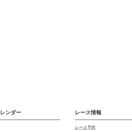
カレンダー
レース情報
レース予想