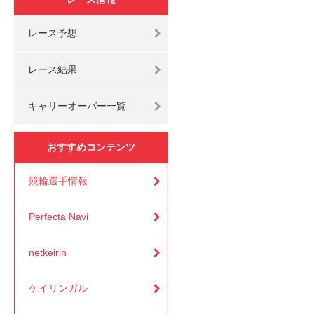
レース予想
レース結果
キャリーオーバー一覧
おすすめコンテンツ
競輪選手情報
Perfecta Navi
netkeirin
ケイリンガル