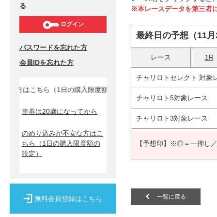
る
※本レースデータを第三者
ログイン
最終日の予想（11月
パスワードを忘れた方
レース
1R
会員IDを忘れた方
チャリロトセレクト 対象
な方はこちら（1日の購入限度額の設定）↓
チャリロト5対象レース
車券は20歳になってから
チャリロト3対象レース
のめり込みが不安な方はこ
ちら
（1日の購入限度額の
【予想印】※◎＝一押し
設定）
一覧に戻る
無料会員登録はこちら