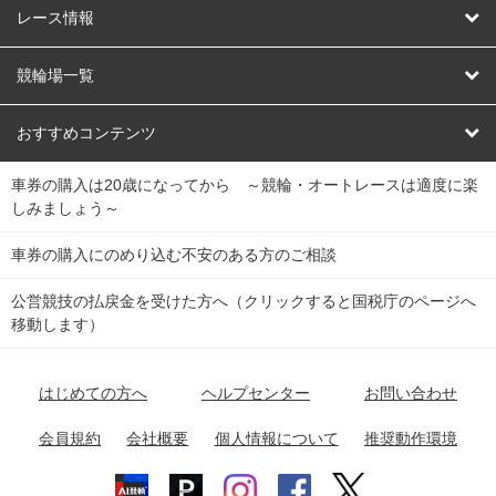
競輪
レース情報
オートレース
レース予想
競輪場一覧
競輪くじ
レース結果
北日本
函館競輪場
青森競輪場
いわき平競輪場
おすすめコンテンツ
車券の購入は20歳になってから ～競輪・オートレースは適度に楽
Dokanto!
キャリーオーバー一覧
関
競輪選手情報
弥彦競輪場
前橋競輪場
取手競輪場
宇都宮競輪場
しみましょう～
東
大宮競輪場
西武園競輪場
京王閣競輪場
立川競輪場
チャリロトプラザ
Perfecta Navi
車券の購入にのめり込む不安のある方のご相談
南
松戸競輪場
千葉競輪場
川崎競輪場
平塚競輪場
公営競技の払戻金を受けた方へ（クリックすると国税庁のページへ
netkeirin
関
移動します）
小田原競輪場
伊東競輪場
静岡競輪場
東
ケイリンガル
中
名古屋競輪場
岐阜競輪場
大垣競輪場
豊橋競輪場
はじめての方へ
ヘルプセンター
お問い合わせ
部
チャリレンジャー
富山競輪場
松阪競輪場
四日市競輪場
会員規約
会社概要
個人情報について
推奨動作環境
競輪場情報
近
福井競輪場
奈良競輪場
向日町競輪場
和歌山競輪場