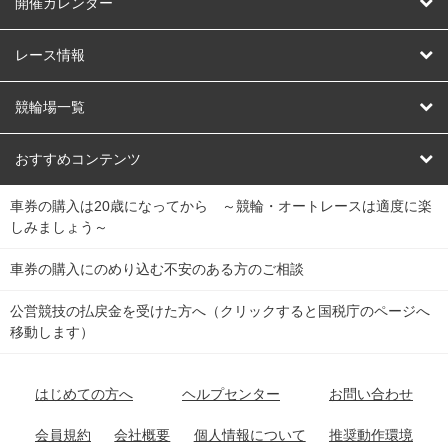
はじめての方へ
開催カレンダー
競輪
レース情報
オートレース
レース予想
競輪場一覧
競輪くじ
レース結果
北日本
函館競輪場
青森競輪場
いわき平競輪場
おすすめコンテンツ
車券の購入は20歳になってから ～競輪・オートレースは適度に楽
Dokanto!
キャリーオーバー一覧
関
競輪選手情報
弥彦競輪場
前橋競輪場
取手競輪場
宇都宮競輪場
しみましょう～
東
大宮競輪場
西武園競輪場
京王閣競輪場
立川競輪場
チャリロトプラザ
Perfecta Navi
車券の購入にのめり込む不安のある方のご相談
南
松戸競輪場
千葉競輪場
川崎競輪場
平塚競輪場
公営競技の払戻金を受けた方へ（クリックすると国税庁のページへ
netkeirin
関
移動します）
小田原競輪場
伊東競輪場
静岡競輪場
東
ケイリンガル
中
名古屋競輪場
岐阜競輪場
大垣競輪場
豊橋競輪場
はじめての方へ
ヘルプセンター
お問い合わせ
部
チャリレンジャー
富山競輪場
松阪競輪場
四日市競輪場
会員規約
会社概要
個人情報について
推奨動作環境