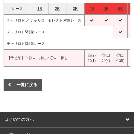
レース
1R
2R
3R
4R
5R
6R
チャリロト ／ チャリロトセレクト 対象レース
チャリロト5対象レース
チャリロト3対象レース
◎(2)
◎(1)
◎(1)
◎
【予想印】※◎＝一押し／◯＝二押し
◯(1)
◯(4)
◯(5)
◯
一覧に戻る
はじめての方へ