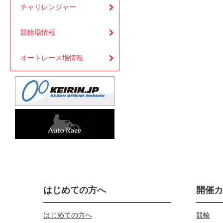
チャリレンジャー
競輪場情報
オートレース場情報
はじめての方へ
開催
はじめての方へ
競輪