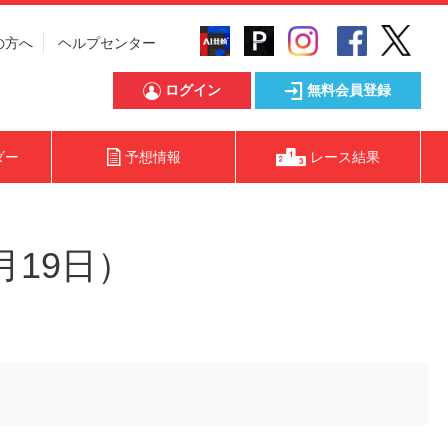
の方へ
ヘルプセンター
ログイン
無料会員登録
ダー
予想情報
レース結果
月19日）