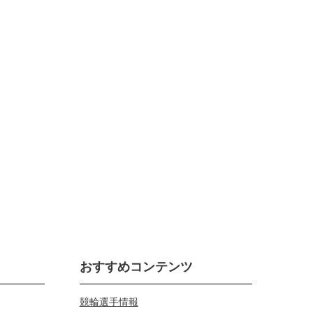
おすすめコンテンツ
競輪選手情報