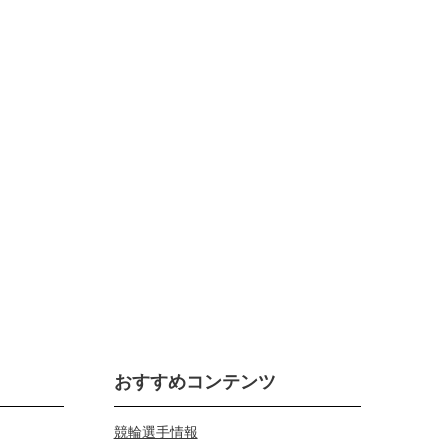
おすすめコンテンツ
競輪選手情報