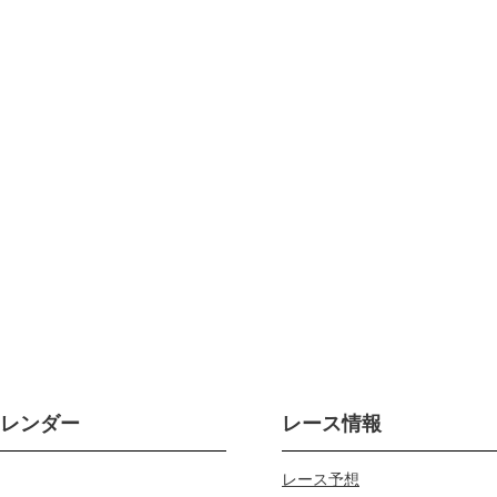
カレンダー
レース情報
レース予想