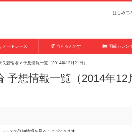
はじめて
オートレース
当たるんです
開催カレン
奈良競輪場
>
予想情報一覧（2014年12月21日）
 予想情報一覧（2014年12
、レースの詳細情報を見ることができます。