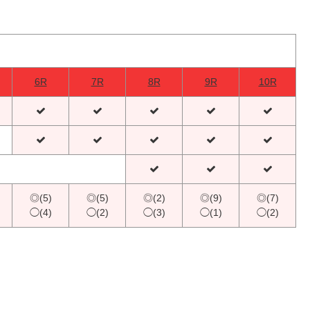
6R
7R
8R
9R
10R
◎(5)
◎(5)
◎(2)
◎(9)
◎(7)
◯(4)
◯(2)
◯(3)
◯(1)
◯(2)