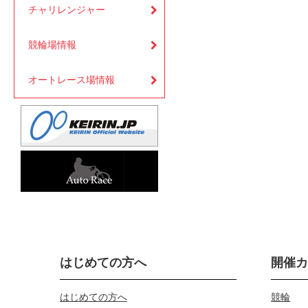
チャリレンジャー
競輪場情報
オートレース場情報
はじめての方へ
開催
はじめての方へ
競輪