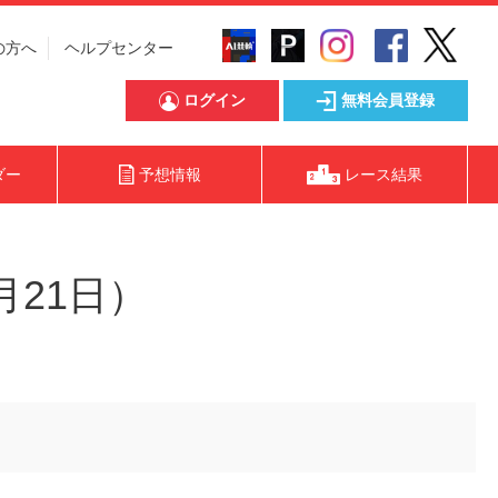
の方へ
ヘルプセンター
ログイン
無料会員登録
ダー
予想情報
レース結果
月21日）