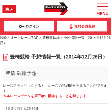
ログイン
無料会員登録
競輪・オートレースTOP
>
豊橋競輪場
>
予想情報一覧（2014年12月26
日）
豊橋競輪 予想情報一覧（2014年12月26日）
豊橋 競輪予想
レース名をクリックすると、レースの詳細情報を見ることができま
す。
※本レースデータを第三者に配布することを禁じます。
2日目の予想（12月26日）