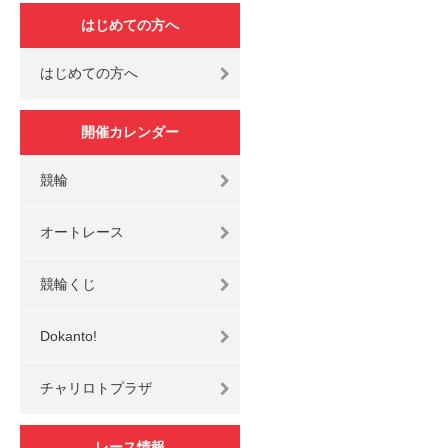
はじめての方へ
はじめての方へ
開催カレンダー
競輪
オートレース
競輪くじ
Dokanto!
チャリロトプラザ
レース情報