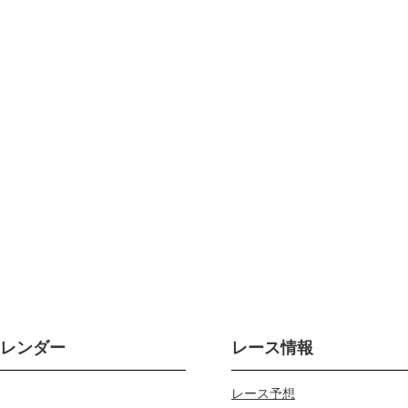
カレンダー
レース情報
レース予想