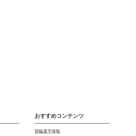
おすすめコンテンツ
競輪選手情報