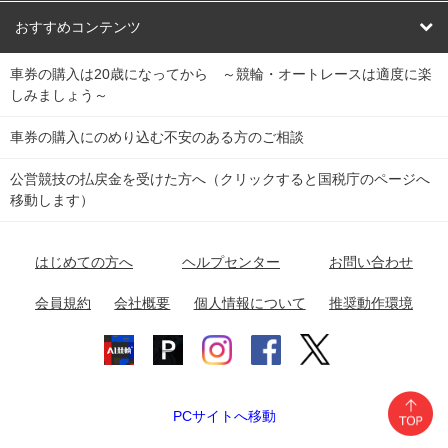
競輪くじ
レース結果
北日本
函館競輪場
青森競輪場
いわき平競輪場
おすすめコンテンツ
車券の購入は20歳になってから ～競輪・オートレースは適度に楽
Dokanto!
キャリーオーバー一覧
関
競輪選手情報
弥彦競輪場
前橋競輪場
取手競輪場
宇都宮競輪場
しみましょう～
東
大宮競輪場
西武園競輪場
京王閣競輪場
立川競輪場
チャリロトプラザ
Perfecta Navi
車券の購入にのめり込む不安のある方のご相談
南
松戸競輪場
千葉競輪場
川崎競輪場
平塚競輪場
公営競技の払戻金を受けた方へ（クリックすると国税庁のページへ
netkeirin
関
移動します）
小田原競輪場
伊東競輪場
静岡競輪場
東
ケイリンガル
中
名古屋競輪場
岐阜競輪場
大垣競輪場
豊橋競輪場
はじめての方へ
ヘルプセンター
お問い合わせ
部
チャリレンジャー
富山競輪場
松阪競輪場
四日市競輪場
会員規約
会社概要
個人情報について
推奨動作環境
競輪場情報
近
福井競輪場
奈良競輪場
向日町競輪場
和歌山競輪場
畿
岸和田競輪場
オートレース場情報
PCサイトへ移動
中国
玉野競輪場
広島競輪場
防府競輪場