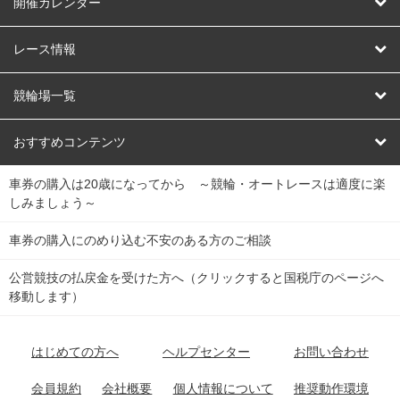
はじめての方へ
開催カレンダー
競輪
レース情報
オートレース
レース予想
競輪場一覧
競輪くじ
レース結果
北日本
函館競輪場
青森競輪場
いわき平競輪場
おすすめコンテンツ
車券の購入は20歳になってから ～競輪・オートレースは適度に楽
Dokanto!
キャリーオーバー一覧
関
競輪選手情報
弥彦競輪場
前橋競輪場
取手競輪場
宇都宮競輪場
しみましょう～
東
大宮競輪場
西武園競輪場
京王閣競輪場
立川競輪場
チャリロトプラザ
Perfecta Navi
車券の購入にのめり込む不安のある方のご相談
南
松戸競輪場
千葉競輪場
川崎競輪場
平塚競輪場
公営競技の払戻金を受けた方へ（クリックすると国税庁のページへ
netkeirin
関
移動します）
小田原競輪場
伊東競輪場
静岡競輪場
東
ケイリンガル
中
名古屋競輪場
岐阜競輪場
大垣競輪場
豊橋競輪場
はじめての方へ
ヘルプセンター
お問い合わせ
部
チャリレンジャー
富山競輪場
松阪競輪場
四日市競輪場
会員規約
会社概要
個人情報について
推奨動作環境