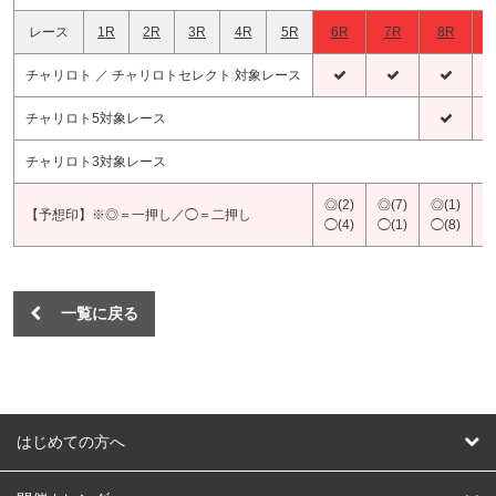
レース
1R
2R
3R
4R
5R
6R
7R
8R
チャリロト ／ チャリロトセレクト 対象レース
チャリロト5対象レース
チャリロト3対象レース
◎(2)
◎(7)
◎(1)
◎
【予想印】※◎＝一押し／◯＝二押し
◯(4)
◯(1)
◯(8)
◯
一覧に戻る
はじめての方へ