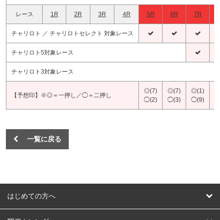
レース
1R
2R
3R
4R
5R
6R
7R
チャリロト ／ チャリロトセレクト 対象レース
チャリロト5対象レース
チャリロト3対象レース
◎(7)
◎(7)
◎(1)
◎
【予想印】※◎＝一押し／◯＝二押し
◯(2)
◯(3)
◯(9)
◯
一覧に戻る
はじめての方へ