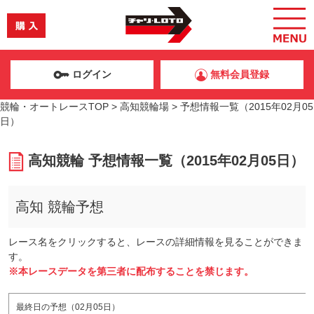
ログイン
無料会員登録
競輪・オートレースTOP
>
高知競輪場
>
予想情報一覧（2015年02月05
日）
高知競輪 予想情報一覧（2015年02月05日）
高知 競輪予想
レース名をクリックすると、レースの詳細情報を見ることができま
す。
※本レースデータを第三者に配布することを禁じます。
最終日の予想（02月05日）