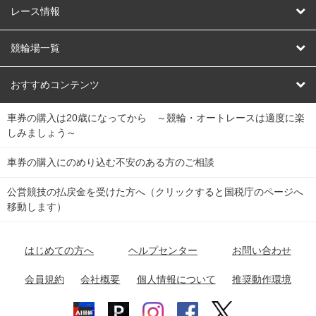
競輪
レース情報
オートレース
レース予想
競輪場一覧
競輪くじ
レース結果
北日本
函館競輪場
青森競輪場
いわき平競輪場
おすすめコンテンツ
車券の購入は20歳になってから ～競輪・オートレースは適度に楽
Dokanto!
キャリーオーバー一覧
関
競輪選手情報
弥彦競輪場
前橋競輪場
取手競輪場
宇都宮競輪場
しみましょう～
東
大宮競輪場
西武園競輪場
京王閣競輪場
立川競輪場
チャリロトプラザ
Perfecta Navi
車券の購入にのめり込む不安のある方のご相談
南
松戸競輪場
千葉競輪場
川崎競輪場
平塚競輪場
公営競技の払戻金を受けた方へ（クリックすると国税庁のページへ
netkeirin
関
移動します）
小田原競輪場
伊東競輪場
静岡競輪場
東
ケイリンガル
中
名古屋競輪場
岐阜競輪場
大垣競輪場
豊橋競輪場
はじめての方へ
ヘルプセンター
お問い合わせ
部
チャリレンジャー
富山競輪場
松阪競輪場
四日市競輪場
会員規約
会社概要
個人情報について
推奨動作環境
競輪場情報
近
福井競輪場
奈良競輪場
向日町競輪場
和歌山競輪場