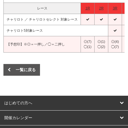
レース
1R
2R
3R
チャリロト ／ チャリロトセレクト 対象レース
チャリロト5対象レース
◎(7)
◎(1)
◎(4)
◎
【予想印】※◎＝一押し／◯＝二押し
◯(1)
◯(2)
◯(7)
◯
一覧に戻る
はじめての方へ
はじめての方へ
開催カレンダー