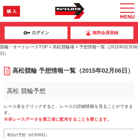
ログイン
無料会員登録
競輪・オートレースTOP
>
高松競輪場
>
予想情報一覧（2015年02月06
日）
高松競輪 予想情報一覧（2015年02月06日）
高松 競輪予想
レース名をクリックすると、レースの詳細情報を見ることができま
す。
※本レースデータを第三者に配布することを禁じます。
初日の予想（02月06日）