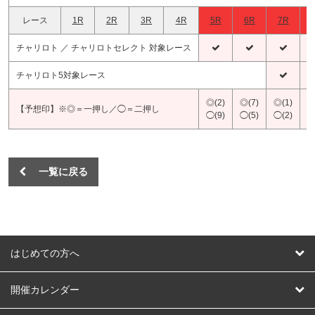
レース
1R
2R
3R
4R
5R
6R
7R
チャリロト ／ チャリロトセレクト 対象レース
チャリロト5対象レース
◎(2)
◎(7)
◎(1)
◎
【予想印】※◎＝一押し／◯＝二押し
◯(9)
◯(5)
◯(2)
◯
一覧に戻る
はじめての方へ
はじめての方へ
開催カレンダー