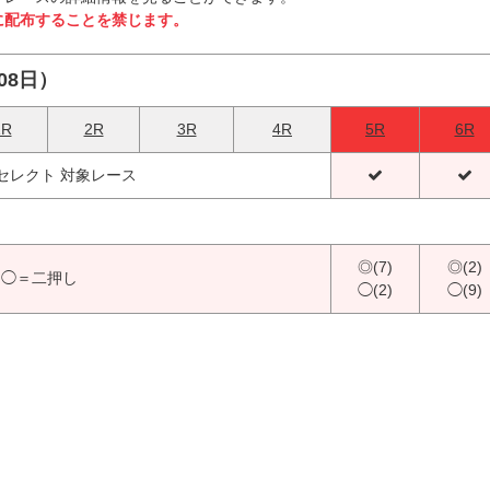
に配布することを禁じます。
08日）
1R
2R
3R
4R
5R
6R
セレクト 対象レース
◎(7)
◎(2)
／◯＝二押し
◯(2)
◯(9)