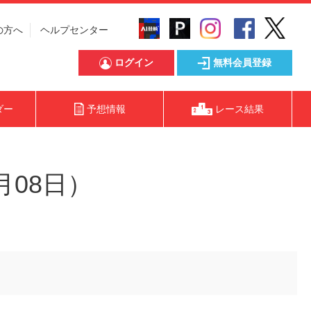
の方へ
ヘルプセンター
ログイン
無料会員登録
ダー
予想情報
レース結果
月08日）