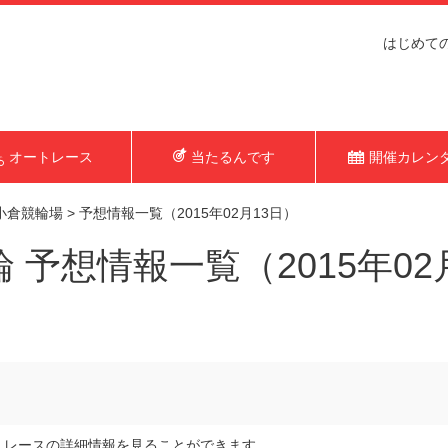
はじめて
オートレース
当たるんです
開催カレン
小倉競輪場
>
予想情報一覧（2015年02月13日）
 予想情報一覧（2015年02
、レースの詳細情報を見ることができます。