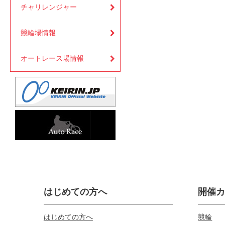
チャリレンジャー
競輪場情報
オートレース場情報
はじめての方へ
開催
はじめての方へ
競輪