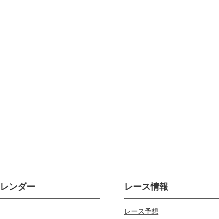
カレンダー
レース情報
レース予想