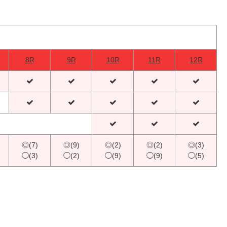
8R
9R
10R
11R
12R
◎(7)
◎(9)
◎(2)
◎(2)
◎(3)
◯(3)
◯(2)
◯(9)
◯(9)
◯(5)