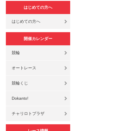
はじめての方へ
はじめての方へ
開催カレンダー
競輪
オートレース
競輪くじ
Dokanto!
チャリロトプラザ
レース情報