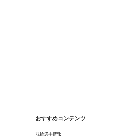
おすすめコンテンツ
競輪選手情報