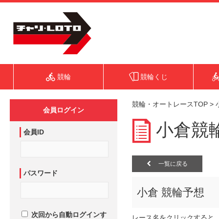
競輪
競輪くじ
競輪・オートレースTOP
>
会員ログイン
小倉競輪
会員ID
一覧に戻る
パスワード
小倉 競輪予想
次回から自動ログインす
レース名をクリックすると