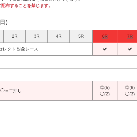
に配布することを禁じます。
3日）
2R
3R
4R
5R
6R
7R
セレクト 対象レース
◎(5)
◎(6)
／◯＝二押し
◯(2)
◯(3)