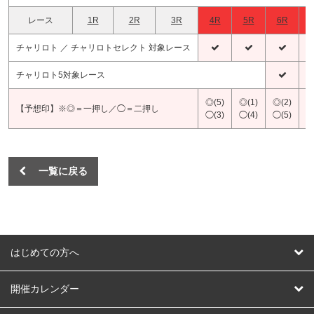
レース
1R
2R
3R
4R
5R
6R
チャリロト ／ チャリロトセレクト 対象レース
チャリロト5対象レース
◎(5)
◎(1)
◎(2)
◎
【予想印】※◎＝一押し／◯＝二押し
◯(3)
◯(4)
◯(5)
◯
一覧に戻る
はじめての方へ
はじめての方へ
開催カレンダー