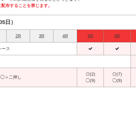
に配布することを禁じます。
05日）
2R
3R
4R
5R
6R
レース
◎(2)
◎(7)
／◯＝二押し
◯(9)
◯(9)