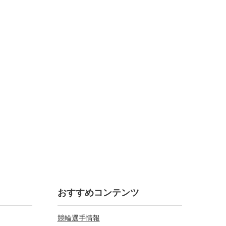
おすすめコンテンツ
競輪選手情報