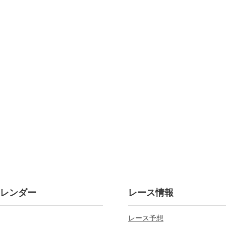
カレンダー
レース情報
レース予想