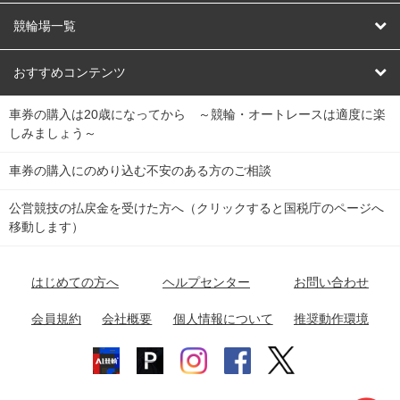
オートレース
レース予想
競輪場一覧
競輪くじ
レース結果
北日本
函館競輪場
青森競輪場
いわき平競輪場
おすすめコンテンツ
車券の購入は20歳になってから ～競輪・オートレースは適度に楽
Dokanto!
キャリーオーバー一覧
関
競輪選手情報
弥彦競輪場
前橋競輪場
取手競輪場
宇都宮競輪場
しみましょう～
東
大宮競輪場
西武園競輪場
京王閣競輪場
立川競輪場
チャリロトプラザ
Perfecta Navi
車券の購入にのめり込む不安のある方のご相談
南
松戸競輪場
千葉競輪場
川崎競輪場
平塚競輪場
公営競技の払戻金を受けた方へ（クリックすると国税庁のページへ
netkeirin
関
移動します）
小田原競輪場
伊東競輪場
静岡競輪場
東
ケイリンガル
中
名古屋競輪場
岐阜競輪場
大垣競輪場
豊橋競輪場
はじめての方へ
ヘルプセンター
お問い合わせ
部
チャリレンジャー
富山競輪場
松阪競輪場
四日市競輪場
会員規約
会社概要
個人情報について
推奨動作環境
競輪場情報
近
福井競輪場
奈良競輪場
向日町競輪場
和歌山競輪場
畿
岸和田競輪場
オートレース場情報