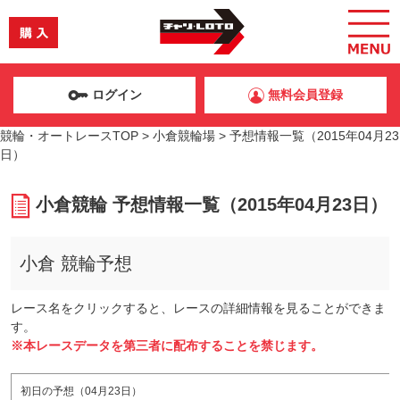
ログイン
無料会員登録
競輪・オートレースTOP
>
小倉競輪場
>
予想情報一覧（2015年04月23
日）
小倉競輪 予想情報一覧（2015年04月23日）
小倉 競輪予想
レース名をクリックすると、レースの詳細情報を見ることができま
す。
※本レースデータを第三者に配布することを禁じます。
初日の予想（04月23日）