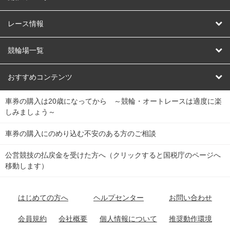
競輪
レース情報
オートレース
レース予想
競輪場一覧
競輪くじ
レース結果
北日本
函館競輪場
青森競輪場
いわき平競輪場
おすすめコンテンツ
車券の購入は20歳になってから ～競輪・オートレースは適度に楽
Dokanto!
キャリーオーバー一覧
関
競輪選手情報
弥彦競輪場
前橋競輪場
取手競輪場
宇都宮競輪場
しみましょう～
東
大宮競輪場
西武園競輪場
京王閣競輪場
立川競輪場
チャリロトプラザ
Perfecta Navi
車券の購入にのめり込む不安のある方のご相談
南
松戸競輪場
千葉競輪場
川崎競輪場
平塚競輪場
公営競技の払戻金を受けた方へ（クリックすると国税庁のページへ
netkeirin
関
移動します）
小田原競輪場
伊東競輪場
静岡競輪場
東
ケイリンガル
中
名古屋競輪場
岐阜競輪場
大垣競輪場
豊橋競輪場
はじめての方へ
ヘルプセンター
お問い合わせ
部
チャリレンジャー
富山競輪場
松阪競輪場
四日市競輪場
会員規約
会社概要
個人情報について
推奨動作環境