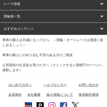
競輪
レース情報
オートレース
レース予想
競輪場一覧
競輪くじ
レース結果
北日本
函館競輪場
青森競輪場
いわき平競輪場
おすすめコンテンツ
車券の購入は20歳になってから ～競輪・オートレースは適度に楽
Dokanto!
キャリーオーバー一覧
関
競輪選手情報
弥彦競輪場
前橋競輪場
取手競輪場
宇都宮競輪場
しみましょう～
東
大宮競輪場
西武園競輪場
京王閣競輪場
立川競輪場
チャリロトプラザ
Perfecta Navi
車券の購入にのめり込む不安のある方のご相談
南
松戸競輪場
千葉競輪場
川崎競輪場
平塚競輪場
公営競技の払戻金を受けた方へ（クリックすると国税庁のページへ
netkeirin
関
移動します）
小田原競輪場
伊東競輪場
静岡競輪場
東
ケイリンガル
中
名古屋競輪場
岐阜競輪場
大垣競輪場
豊橋競輪場
はじめての方へ
ヘルプセンター
お問い合わせ
部
チャリレンジャー
富山競輪場
松阪競輪場
四日市競輪場
会員規約
会社概要
個人情報について
推奨動作環境
競輪場情報
近
福井競輪場
奈良競輪場
向日町競輪場
和歌山競輪場