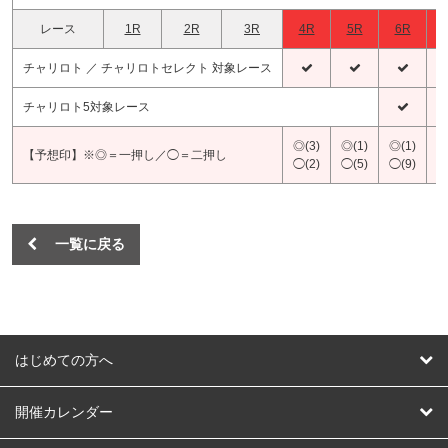
レース
1R
2R
3R
4R
5R
6R
チャリロト ／ チャリロトセレクト 対象レース
チャリロト5対象レース
◎(3)
◎(1)
◎(1)
◎
【予想印】※◎＝一押し／◯＝二押し
◯(2)
◯(5)
◯(9)
◯
一覧に戻る
はじめての方へ
はじめての方へ
開催カレンダー