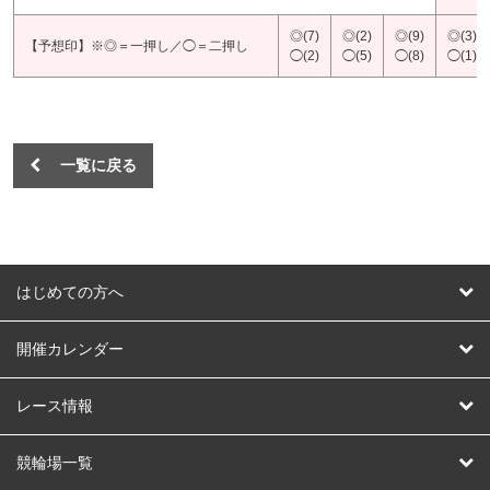
◎(7)
◎(2)
◎(9)
◎(3)
【予想印】※◎＝一押し／◯＝二押し
◯(2)
◯(5)
◯(8)
◯(1)
一覧に戻る
はじめての方へ
はじめての方へ
開催カレンダー
競輪
レース情報
オートレース
レース予想
競輪場一覧