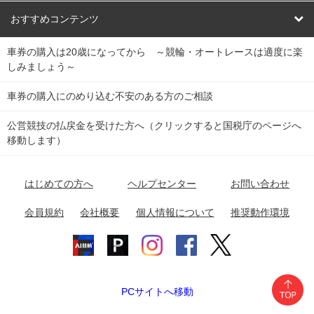
競輪くじ
レース結果
北日本
函館競輪場
青森競輪場
いわき平競輪場
おすすめコンテンツ
車券の購入は20歳になってから ～競輪・オートレースは適度に楽
Dokanto!
キャリーオーバー一覧
関
競輪選手情報
弥彦競輪場
前橋競輪場
取手競輪場
宇都宮競輪場
しみましょう～
東
大宮競輪場
西武園競輪場
京王閣競輪場
立川競輪場
チャリロトプラザ
Perfecta Navi
車券の購入にのめり込む不安のある方のご相談
南
松戸競輪場
千葉競輪場
川崎競輪場
平塚競輪場
公営競技の払戻金を受けた方へ（クリックすると国税庁のページへ
netkeirin
関
移動します）
小田原競輪場
伊東競輪場
静岡競輪場
東
ケイリンガル
中
名古屋競輪場
岐阜競輪場
大垣競輪場
豊橋競輪場
はじめての方へ
ヘルプセンター
お問い合わせ
部
チャリレンジャー
富山競輪場
松阪競輪場
四日市競輪場
会員規約
会社概要
個人情報について
推奨動作環境
競輪場情報
近
福井競輪場
奈良競輪場
向日町競輪場
和歌山競輪場
畿
岸和田競輪場
オートレース場情報
PCサイトへ移動
中国
玉野競輪場
広島競輪場
防府競輪場