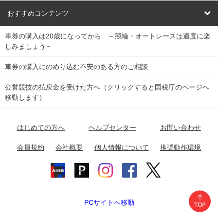
競輪くじ
レース結果
北日本
函館競輪場
青森競輪場
いわき平競輪場
おすすめコンテンツ
車券の購入は20歳になってから ～競輪・オートレースは適度に楽
Dokanto!
キャリーオーバー一覧
関
競輪選手情報
弥彦競輪場
前橋競輪場
取手競輪場
宇都宮競輪場
しみましょう～
東
大宮競輪場
西武園競輪場
京王閣競輪場
立川競輪場
チャリロトプラザ
Perfecta Navi
車券の購入にのめり込む不安のある方のご相談
南
松戸競輪場
千葉競輪場
川崎競輪場
平塚競輪場
公営競技の払戻金を受けた方へ（クリックすると国税庁のページへ
netkeirin
関
移動します）
小田原競輪場
伊東競輪場
静岡競輪場
東
ケイリンガル
中
名古屋競輪場
岐阜競輪場
大垣競輪場
豊橋競輪場
はじめての方へ
ヘルプセンター
お問い合わせ
部
チャリレンジャー
富山競輪場
松阪競輪場
四日市競輪場
会員規約
会社概要
個人情報について
推奨動作環境
競輪場情報
近
福井競輪場
奈良競輪場
向日町競輪場
和歌山競輪場
畿
岸和田競輪場
オートレース場情報
PCサイトへ移動
中国
玉野競輪場
広島競輪場
防府競輪場