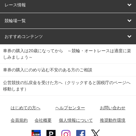
競輪
レース情報
オートレース
レース予想
競輪場一覧
競輪くじ
レース結果
北日本
函館競輪場
青森競輪場
いわき平競輪場
おすすめコンテンツ
車券の購入は20歳になってから ～競輪・オートレースは適度に楽
Dokanto!
キャリーオーバー一覧
関
競輪選手情報
弥彦競輪場
前橋競輪場
取手競輪場
宇都宮競輪場
しみましょう～
東
大宮競輪場
西武園競輪場
京王閣競輪場
立川競輪場
チャリロトプラザ
Perfecta Navi
車券の購入にのめり込む不安のある方のご相談
南
松戸競輪場
千葉競輪場
川崎競輪場
平塚競輪場
公営競技の払戻金を受けた方へ（クリックすると国税庁のページへ
netkeirin
関
移動します）
小田原競輪場
伊東競輪場
静岡競輪場
東
ケイリンガル
中
名古屋競輪場
岐阜競輪場
大垣競輪場
豊橋競輪場
はじめての方へ
ヘルプセンター
お問い合わせ
部
チャリレンジャー
富山競輪場
松阪競輪場
四日市競輪場
会員規約
会社概要
個人情報について
推奨動作環境
競輪場情報
近
福井競輪場
奈良競輪場
向日町競輪場
和歌山競輪場