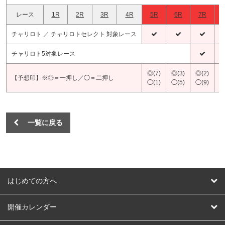
レース
1R
2R
3R
4R
5R
6R
7R
チャリロト ／ チャリロトセレクト 対象レース
チャリロト5対象レース
◎(7)
◎(3)
◎(2)
◎
【予想印】※◎＝一押し／◯＝二押し
◯(1)
◯(5)
◯(9)
◯
一覧に戻る
はじめての方へ
はじめての方へ
開催カレンダー