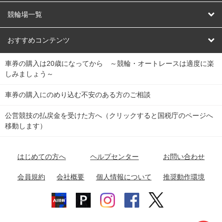
オートレース
レース予想
競輪場一覧
競輪くじ
レース結果
北日本
函館競輪場
青森競輪場
いわき平競輪場
おすすめコンテンツ
車券の購入は20歳になってから ～競輪・オートレースは適度に楽
Dokanto!
キャリーオーバー一覧
関
競輪選手情報
弥彦競輪場
前橋競輪場
取手競輪場
宇都宮競輪場
しみましょう～
東
大宮競輪場
西武園競輪場
京王閣競輪場
立川競輪場
チャリロトプラザ
Perfecta Navi
車券の購入にのめり込む不安のある方のご相談
南
松戸競輪場
千葉競輪場
川崎競輪場
平塚競輪場
公営競技の払戻金を受けた方へ（クリックすると国税庁のページへ
netkeirin
関
移動します）
小田原競輪場
伊東競輪場
静岡競輪場
東
ケイリンガル
中
名古屋競輪場
岐阜競輪場
大垣競輪場
豊橋競輪場
はじめての方へ
ヘルプセンター
お問い合わせ
部
チャリレンジャー
富山競輪場
松阪競輪場
四日市競輪場
会員規約
会社概要
個人情報について
推奨動作環境
競輪場情報
近
福井競輪場
奈良競輪場
向日町競輪場
和歌山競輪場
畿
岸和田競輪場
オートレース場情報