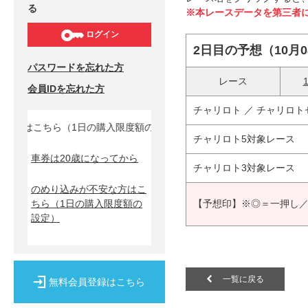
る
※本レースデータを第三者
ログイン
2日目の予想（10月0
パスワードを忘れた方
レース
会員IDを忘れた方
チャリロト ／ チャリロト
方はこちら（1日の購入限度額の設定）↓
チャリロト5対象レース
車券は20歳になってから
チャリロト3対象レース
のめり込みが不安な方はこ
ちら
（1日の購入限度額の
【予想印】※◎＝一押し
設定）
一覧に戻る
無料会員登録はこちら