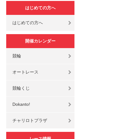
はじめての方へ
はじめての方へ
開催カレンダー
競輪
オートレース
競輪くじ
Dokanto!
チャリロトプラザ
レース情報