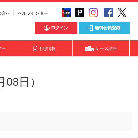
の方へ
ヘルプセンター
ログイン
無料会員登録
ダー
予想情報
レース結果
月08日）