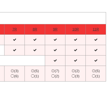
7R
8R
9R
10R
11R
◎(3)
◎(5)
◎(7)
◎(2)
◎(5)
◯(6)
◯(1)
◯(2)
◯(3)
◯(1)