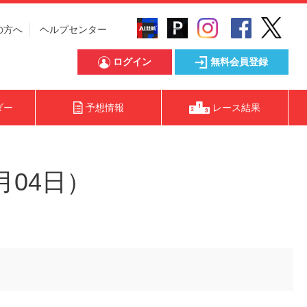
の方へ
ヘルプセンター
ログイン
無料会員登録
ダー
予想情報
レース結果
月04日）