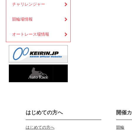
チャリレンジャー
競輪場情報
オートレース場情報
はじめての方へ
開催
はじめての方へ
競輪