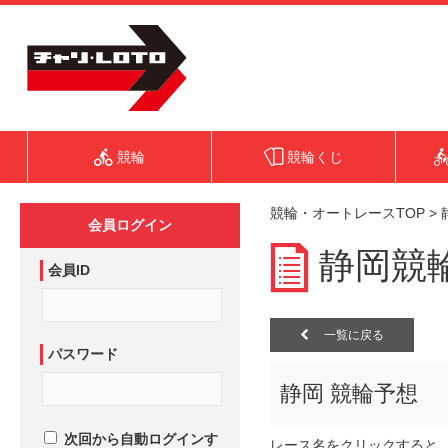
競輪
競輪くじ
競輪・オートレースTOP
>
会員ログイン
静岡競輪
会員ID
一覧に戻る
パスワード
静岡 競輪予想
次回から自動ログインす
レース名をクリックすると