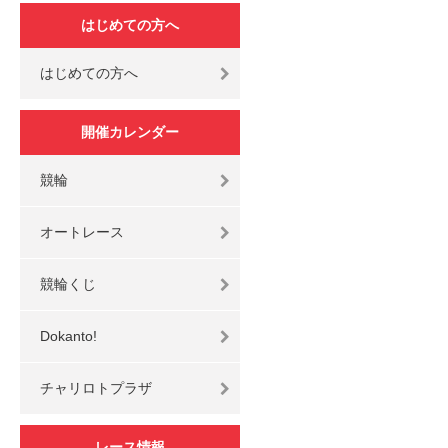
はじめての方へ
はじめての方へ
開催カレンダー
競輪
オートレース
競輪くじ
Dokanto!
チャリロトプラザ
レース情報