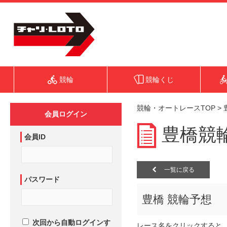
競輪
競輪くじ
競輪・オートレースTOP
>
会員ログイン
豊橋競輪
会員ID
一覧に戻る
パスワード
豊橋 競輪予想
次回から自動ログインす
レース名をクリックすると