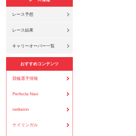
レース予想
レース結果
キャリーオーバー一覧
おすすめコンテンツ
競輪選手情報
Perfecta Navi
netkeirin
ケイリンガル