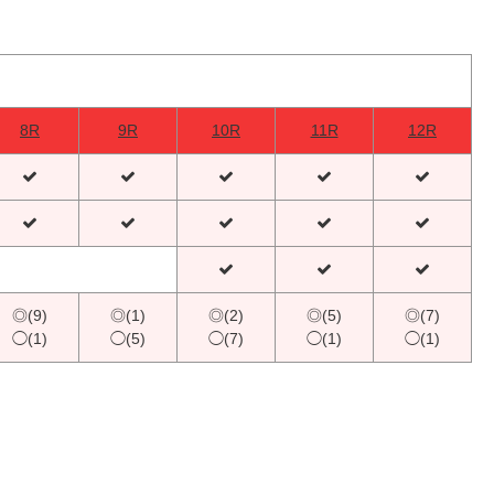
8R
9R
10R
11R
12R
◎(9)
◎(1)
◎(2)
◎(5)
◎(7)
◯(1)
◯(5)
◯(7)
◯(1)
◯(1)