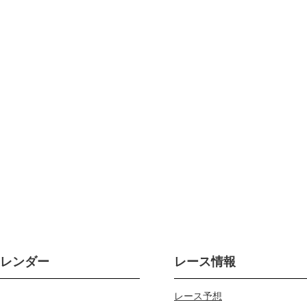
カレンダー
レース情報
レース予想