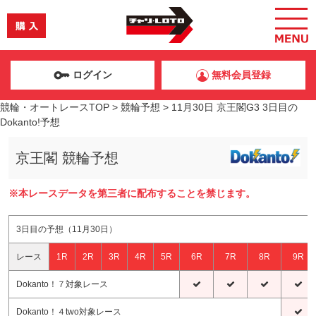
ログイン
無料会員登録
競輪・オートレースTOP
>
競輪予想
>
11月30日 京王閣G3 3日目の
Dokanto!予想
京王閣 競輪予想
※本レースデータを第三者に配布することを禁じます。
3日目の予想（11月30日）
レース
1R
2R
3R
4R
5R
6R
7R
8R
9R
Dokanto！７対象レース
Dokanto！４two対象レース