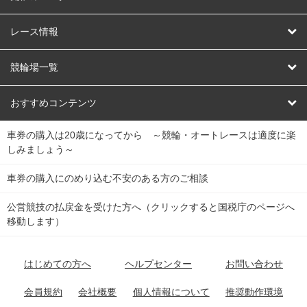
競輪
レース情報
オートレース
レース予想
競輪場一覧
競輪くじ
レース結果
北日本
函館競輪場
青森競輪場
いわき平競輪場
おすすめコンテンツ
車券の購入は20歳になってから ～競輪・オートレースは適度に楽
Dokanto!
キャリーオーバー一覧
関
競輪選手情報
弥彦競輪場
前橋競輪場
取手競輪場
宇都宮競輪場
しみましょう～
東
大宮競輪場
西武園競輪場
京王閣競輪場
立川競輪場
チャリロトプラザ
Perfecta Navi
車券の購入にのめり込む不安のある方のご相談
南
松戸競輪場
千葉競輪場
川崎競輪場
平塚競輪場
公営競技の払戻金を受けた方へ（クリックすると国税庁のページへ
netkeirin
関
移動します）
小田原競輪場
伊東競輪場
静岡競輪場
東
ケイリンガル
中
名古屋競輪場
岐阜競輪場
大垣競輪場
豊橋競輪場
はじめての方へ
ヘルプセンター
お問い合わせ
部
チャリレンジャー
富山競輪場
松阪競輪場
四日市競輪場
会員規約
会社概要
個人情報について
推奨動作環境