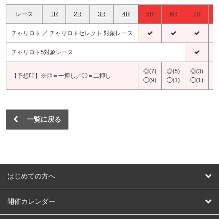
レース
1R
2R
3R
4R
5R
6R
7R
チャリロト ／ チャリロトセレクト 対象レース
チャリロト5対象レース
◎(7)
◎(5)
◎(3)
◎
【予想印】※◎＝一押し／◯＝二押し
◯(9)
◯(1)
◯(1)
◯
一覧に戻る
はじめての方へ
はじめての方へ
開催カレンダー