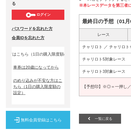
る
※本レースデータを第三者
ログイン
最終日の予想（01月
パスワードを忘れた方
レース
会員IDを忘れた方
チャリロト ／ チャリロト
な方はこちら（1日の購入限度額の設定）↓
チャリロト5対象レース
車券は20歳になってから
チャリロト3対象レース
のめり込みが不安な方はこ
ちら
（1日の購入限度額の
【予想印】※◎＝一押し
設定）
一覧に戻る
無料会員登録はこちら