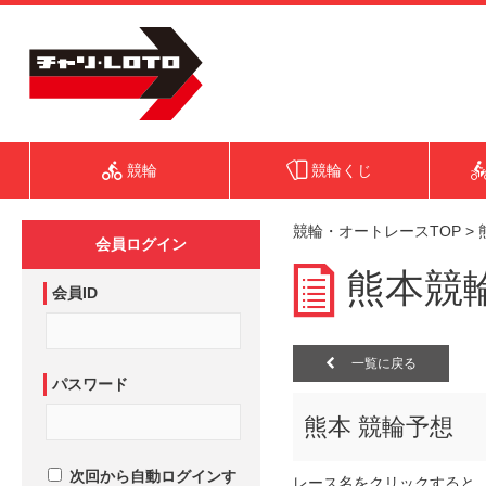
競輪
競輪くじ
競輪・オートレースTOP
>
会員ログイン
熊本競輪
会員ID
一覧に戻る
パスワード
熊本 競輪予想
次回から自動ログインす
レース名をクリックすると