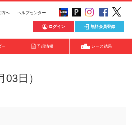
の方へ
ヘルプセンター
ログイン
無料会員登録
ダー
予想情報
レース結果
月03日）