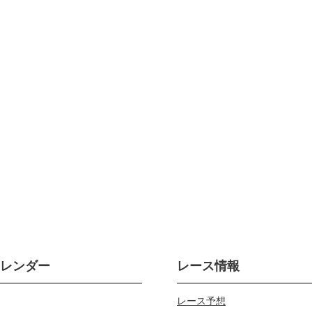
カレンダー
レース情報
レース予想