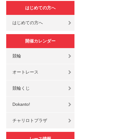
はじめての方へ
はじめての方へ
開催カレンダー
競輪
オートレース
競輪くじ
Dokanto!
チャリロトプラザ
レース情報