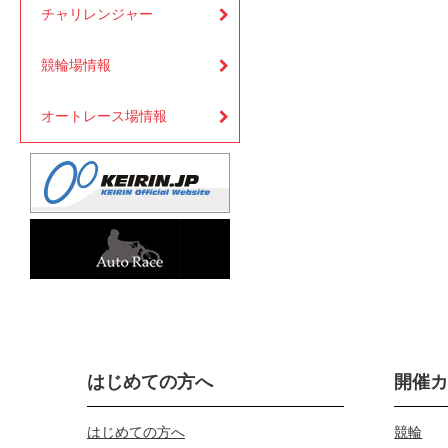
チャリレンジャー
競輪場情報
オートレース場情報
はじめての方へ
開催
はじめての方へ
競輪