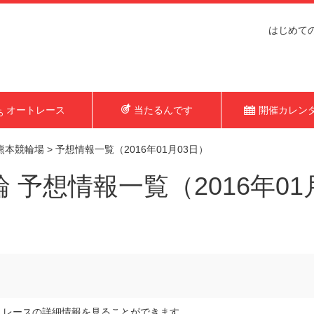
はじめて
オートレース
当たるんです
開催カレン
熊本競輪場
>
予想情報一覧（2016年01月03日）
 予想情報一覧（2016年01
、レースの詳細情報を見ることができます。