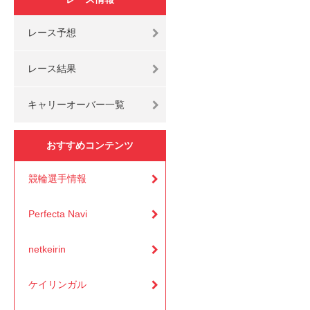
レース予想
レース結果
キャリーオーバー一覧
おすすめコンテンツ
競輪選手情報
Perfecta Navi
netkeirin
ケイリンガル