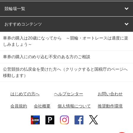
オートレース
レース予想
競輪場一覧
競輪くじ
レース結果
北日本
函館競輪場
青森競輪場
いわき平競輪場
おすすめコンテンツ
車券の購入は20歳になってから ～競輪・オートレースは適度に楽
Dokanto!
キャリーオーバー一覧
関
競輪選手情報
弥彦競輪場
前橋競輪場
取手競輪場
宇都宮競輪場
しみましょう～
東
大宮競輪場
西武園競輪場
京王閣競輪場
立川競輪場
チャリロトプラザ
Perfecta Navi
車券の購入にのめり込む不安のある方のご相談
南
松戸競輪場
千葉競輪場
川崎競輪場
平塚競輪場
公営競技の払戻金を受けた方へ（クリックすると国税庁のページへ
netkeirin
関
移動します）
小田原競輪場
伊東競輪場
静岡競輪場
東
ケイリンガル
中
名古屋競輪場
岐阜競輪場
大垣競輪場
豊橋競輪場
はじめての方へ
ヘルプセンター
お問い合わせ
部
チャリレンジャー
富山競輪場
松阪競輪場
四日市競輪場
会員規約
会社概要
個人情報について
推奨動作環境
競輪場情報
近
福井競輪場
奈良競輪場
向日町競輪場
和歌山競輪場
畿
岸和田競輪場
オートレース場情報