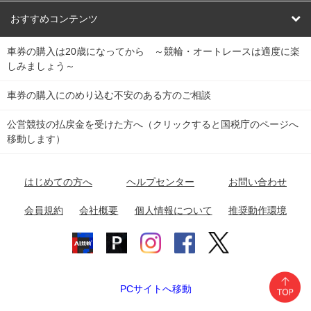
競輪くじ
レース結果
北日本
函館競輪場
青森競輪場
いわき平競輪場
おすすめコンテンツ
車券の購入は20歳になってから ～競輪・オートレースは適度に楽
Dokanto!
キャリーオーバー一覧
関
競輪選手情報
弥彦競輪場
前橋競輪場
取手競輪場
宇都宮競輪場
しみましょう～
東
大宮競輪場
西武園競輪場
京王閣競輪場
立川競輪場
チャリロトプラザ
Perfecta Navi
車券の購入にのめり込む不安のある方のご相談
南
松戸競輪場
千葉競輪場
川崎競輪場
平塚競輪場
公営競技の払戻金を受けた方へ（クリックすると国税庁のページへ
netkeirin
関
移動します）
小田原競輪場
伊東競輪場
静岡競輪場
東
ケイリンガル
中
名古屋競輪場
岐阜競輪場
大垣競輪場
豊橋競輪場
はじめての方へ
ヘルプセンター
お問い合わせ
部
チャリレンジャー
富山競輪場
松阪競輪場
四日市競輪場
会員規約
会社概要
個人情報について
推奨動作環境
競輪場情報
近
福井競輪場
奈良競輪場
向日町競輪場
和歌山競輪場
畿
岸和田競輪場
オートレース場情報
PCサイトへ移動
中国
玉野競輪場
広島競輪場
防府競輪場