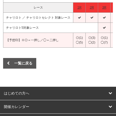
レース
1R
2R
3R
チャリロト ／ チャリロトセレクト 対象レース
チャリロト5対象レース
◎(1)
◎(3)
◎(1)
◎
【予想印】※◎＝一押し／◯＝二押し
◯(5)
◯(2)
◯(7)
◯
一覧に戻る
はじめての方へ
はじめての方へ
開催カレンダー