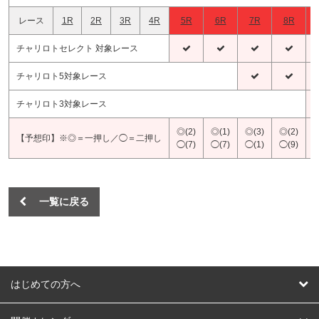
レース
1R
2R
3R
4R
5R
6R
7R
8R
チャリロトセレクト 対象レース
チャリロト5対象レース
チャリロト3対象レース
◎(2)
◎(1)
◎(3)
◎(2)
◎
【予想印】※◎＝一押し／◯＝二押し
◯(7)
◯(7)
◯(1)
◯(9)
◯
一覧に戻る
はじめての方へ