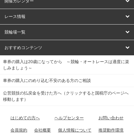
はじめての方へ
開催カレンダー
競輪
レース情報
オートレース
レース予想
競輪場一覧
競輪くじ
レース結果
北日本
函館競輪場
青森競輪場
いわき平競輪場
おすすめコンテンツ
車券の購入は20歳になってから ～競輪・オートレースは適度に楽
Dokanto!
キャリーオーバー一覧
関
競輪選手情報
弥彦競輪場
前橋競輪場
取手競輪場
宇都宮競輪場
しみましょう～
東
大宮競輪場
西武園競輪場
京王閣競輪場
立川競輪場
チャリロトプラザ
Perfecta Navi
車券の購入にのめり込む不安のある方のご相談
南
松戸競輪場
千葉競輪場
川崎競輪場
平塚競輪場
公営競技の払戻金を受けた方へ（クリックすると国税庁のページへ
netkeirin
関
移動します）
小田原競輪場
伊東競輪場
静岡競輪場
東
ケイリンガル
中
名古屋競輪場
岐阜競輪場
大垣競輪場
豊橋競輪場
はじめての方へ
ヘルプセンター
お問い合わせ
部
チャリレンジャー
富山競輪場
松阪競輪場
四日市競輪場
会員規約
会社概要
個人情報について
推奨動作環境