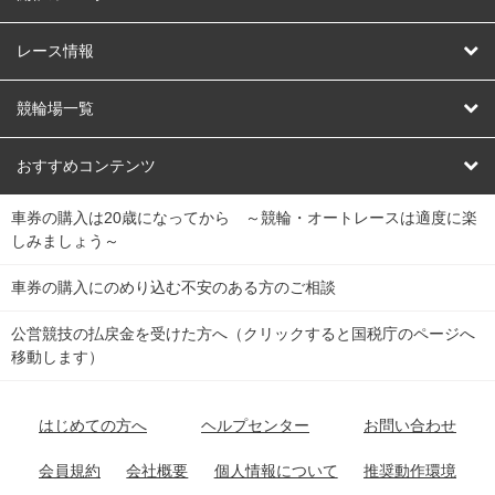
競輪
レース情報
オートレース
レース予想
競輪場一覧
競輪くじ
レース結果
北日本
函館競輪場
青森競輪場
いわき平競輪場
おすすめコンテンツ
車券の購入は20歳になってから ～競輪・オートレースは適度に楽
Dokanto!
キャリーオーバー一覧
関
競輪選手情報
弥彦競輪場
前橋競輪場
取手競輪場
宇都宮競輪場
しみましょう～
東
大宮競輪場
西武園競輪場
京王閣競輪場
立川競輪場
チャリロトプラザ
Perfecta Navi
車券の購入にのめり込む不安のある方のご相談
南
松戸競輪場
千葉競輪場
川崎競輪場
平塚競輪場
公営競技の払戻金を受けた方へ（クリックすると国税庁のページへ
netkeirin
関
移動します）
小田原競輪場
伊東競輪場
静岡競輪場
東
ケイリンガル
中
名古屋競輪場
岐阜競輪場
大垣競輪場
豊橋競輪場
はじめての方へ
ヘルプセンター
お問い合わせ
部
チャリレンジャー
富山競輪場
松阪競輪場
四日市競輪場
会員規約
会社概要
個人情報について
推奨動作環境