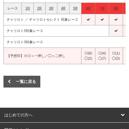
レース
1R
2R
3R
4R
5R
6R
7R
8R
チャリロト ／ チャリロトセレクト 対象レース
チャリロト5対象レース
チャリロト3対象レース
◎(6)
◎(4)
◎(1)
◎
【予想印】※◎＝一押し／◯＝二押し
◯(2)
◯(7)
◯(3)
◯
一覧に戻る
はじめての方へ