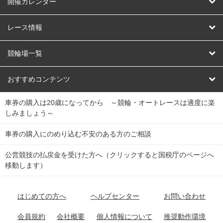
はじめての方へ
開催カレンダー
競輪
レース情報
オートレース
レース予想
競輪場一覧
競輪くじ
レース結果
北日本
函館競輪場
青森競輪場
いわき平競輪場
おすすめコンテンツ
車券の購入は20歳になってから ～競輪・オートレースは適度に楽
Dokanto!
キャリーオーバー一覧
関
競輪選手情報
弥彦競輪場
前橋競輪場
取手競輪場
宇都宮競輪場
しみましょう～
東
大宮競輪場
西武園競輪場
京王閣競輪場
立川競輪場
チャリロトプラザ
Perfecta Navi
車券の購入にのめり込む不安のある方のご相談
南
松戸競輪場
千葉競輪場
川崎競輪場
平塚競輪場
公営競技の払戻金を受けた方へ（クリックすると国税庁のページへ
netkeirin
関
移動します）
小田原競輪場
伊東競輪場
静岡競輪場
東
ケイリンガル
中
名古屋競輪場
岐阜競輪場
大垣競輪場
豊橋競輪場
はじめての方へ
ヘルプセンター
お問い合わせ
部
チャリレンジャー
富山競輪場
松阪競輪場
四日市競輪場
会員規約
会社概要
個人情報について
推奨動作環境