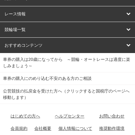
競輪
レース情報
オートレース
レース予想
競輪場一覧
競輪くじ
レース結果
北日本
函館競輪場
青森競輪場
いわき平競輪場
おすすめコンテンツ
車券の購入は20歳になってから ～競輪・オートレースは適度に楽
Dokanto!
キャリーオーバー一覧
関
競輪選手情報
弥彦競輪場
前橋競輪場
取手競輪場
宇都宮競輪場
しみましょう～
東
大宮競輪場
西武園競輪場
京王閣競輪場
立川競輪場
チャリロトプラザ
Perfecta Navi
車券の購入にのめり込む不安のある方のご相談
南
松戸競輪場
千葉競輪場
川崎競輪場
平塚競輪場
公営競技の払戻金を受けた方へ（クリックすると国税庁のページへ
netkeirin
関
移動します）
小田原競輪場
伊東競輪場
静岡競輪場
東
ケイリンガル
中
名古屋競輪場
岐阜競輪場
大垣競輪場
豊橋競輪場
はじめての方へ
ヘルプセンター
お問い合わせ
部
チャリレンジャー
富山競輪場
松阪競輪場
四日市競輪場
会員規約
会社概要
個人情報について
推奨動作環境